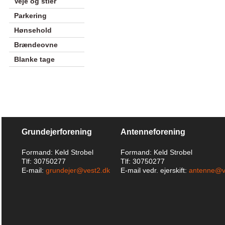
Veje og stier
Parkering
Hønsehold
Brændeovne
Blanke tage
Grundejerforening
Antenneforening
Formand: Keld Strobel
Formand: Keld Strobel
Tlf: 30750277
Tlf: 30750277
E-mail:
grundejer@vest2.dk
E-mail vedr. ejerskift:
antenne@v