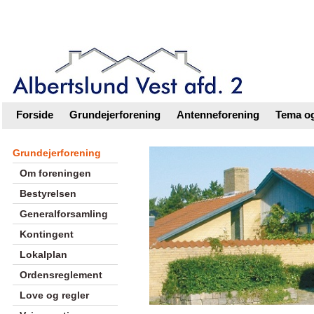
Intranet |
Foreningsweb.dk
Forside
Grundejerforening
Antenneforening
Tema og
Grundejerforening
Om foreningen
Bestyrelsen
Generalforsamling
Kontingent
Lokalplan
Ordensreglement
Love og regler