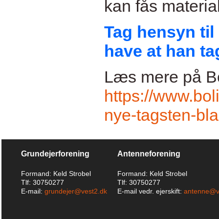
kan fås materia
Tag hensyn til
have at han ta
Læs mere på Bo
https://www.bol
nye-tagsten-bl
Grundejerforening
Antenneforening
Formand: Keld Strobel
Formand: Keld Strobel
Tlf: 30750277
Tlf: 30750277
E-mail:
grundejer@vest2.dk
E-mail vedr. ejerskift:
antenne@v