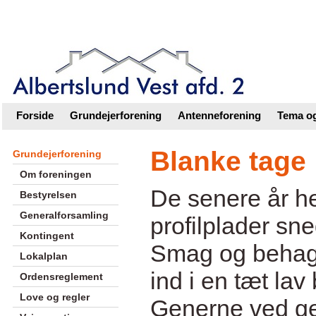
Intranet |
Foreningsweb.dk
Forside
Grundejerforening
Antenneforening
Tema og
Blanke tage
Grundejerforening
Om foreningen
De senere år he
Bestyrelsen
Generalforsamling
profilplader sn
Kontingent
Smag og behag 
Lokalplan
ind i en tæt la
Ordensreglement
Love og regler
Generne ved ge