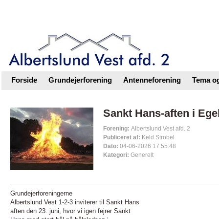
Intranet |
Foreningsweb.dk
Forside
Grundejerforening
Antenneforening
Tema og
Sankt Hans-aften i Eg
Forening:
Albertslund Vest afd. 2
Publiceret af:
Keld Strobel
Dato:
04-06-2026 17:55:48
Kategori:
Generelt
Grundejerforeningerne
Albertslund Vest 1-2-3 inviterer til Sankt Hans
aften den 23. juni, hvor vi igen fejrer Sankt