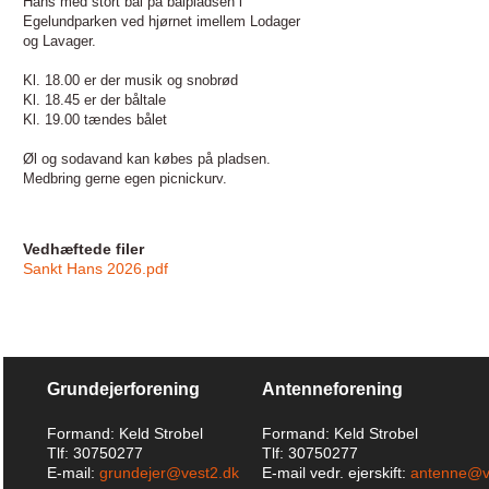
Hans med stort bål på bålpladsen i
Egelundparken ved hjørnet imellem Lodager
og Lavager.
Kl. 18.00 er der musik og snobrød
Kl. 18.45 er der båltale
Kl. 19.00 tændes bålet
Øl og sodavand kan
købes på pladsen.
Medbring
gerne egen picnickurv.
Vedhæftede filer
Sankt Hans 2026.pdf
Grundejerforening
Antenneforening
Formand: Keld Strobel
Formand: Keld Strobel
Tlf: 30750277
Tlf: 30750277
E-mail:
grundejer@vest2.dk
E-mail vedr. ejerskift:
antenne@v