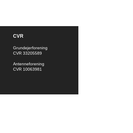
CVR
Grundejerforening
CVR 33205589
Antenneforening
CVR 10063981