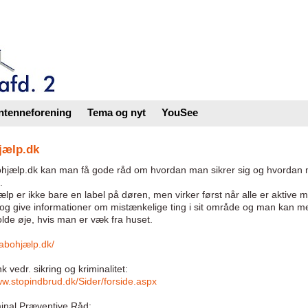
ntenneforening
Tema og nyt
YouSee
jælp.dk
hjælp.dk kan man få gode råd om hvordan man sikrer sig og hvordan 
.
lp er ikke bare en label på døren, men virker først når alle er aktive
få og give informationer om mistænkelige ting i sit område og man ka
lde øje, hvis man er væk fra huset.
nabohjælp.dk/
k vedr. sikring og kriminalitet:
ww.stopindbrud.dk/Sider/forside.aspx
inal Præventive Råd: