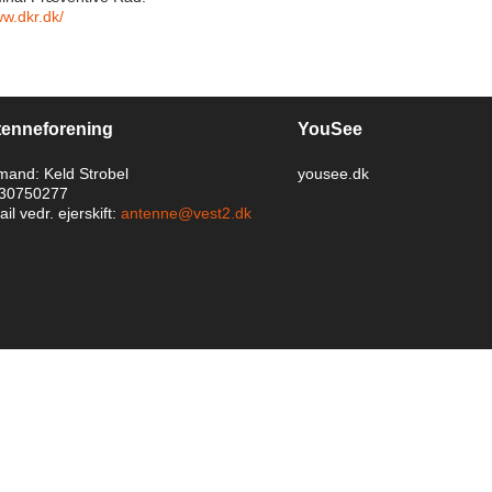
ww.dkr.dk/
enneforening
YouSee
mand: Keld Strobel
yousee.dk
: 30750277
il vedr. ejerskift:
antenne@vest2.dk