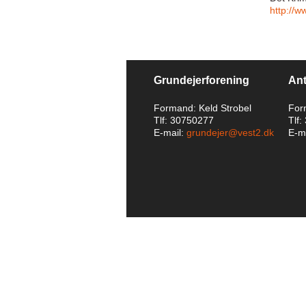
http://w
Grundejerforening
Ant
Formand: Keld Strobel
For
Tlf: 30750277
Tlf
E-mail:
grundejer@vest2.dk
E-ma