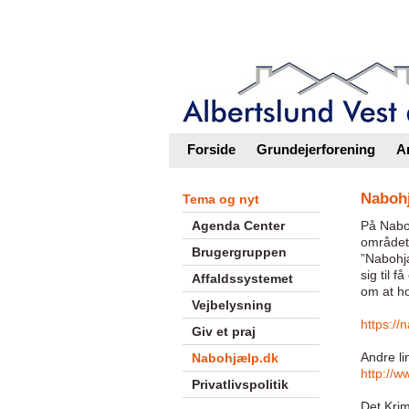
Intranet |
Foreningsweb.dk
Forside
Grundejerforening
A
Naboh
Tema og nyt
Agenda Center
På Nabo
området
Brugergruppen
”Nabohjæ
sig til 
Affaldssystemet
om at ho
Vejbelysning
https://
Giv et praj
Andre lin
Nabohjælp.dk
http://w
Privatlivspolitik
Det Krim