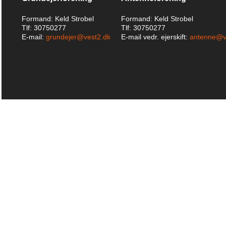
Formand: Keld Strobel
Formand: Keld Strobel
Tlf: 30750277
Tlf: 30750277
E-mail:
grundejer@vest2.dk
E-mail vedr. ejerskift:
antenne@v