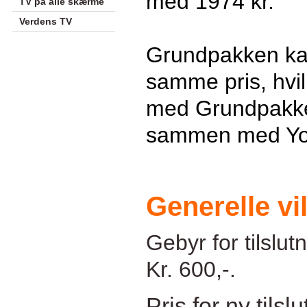
med 1974 kr.
TV på alle skærme
Verdens TV
Grundpakken kan
samme pris, hvil
med Grundpakke
sammen med Yo
Generelle vi
Gebyr for tilslutn
Kr. 600,-.
Pris for ny tils