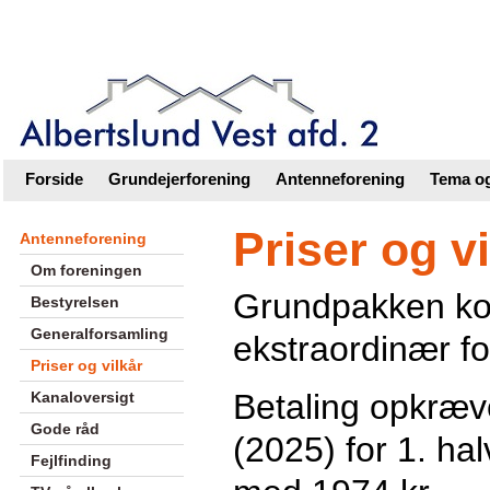
Intranet |
Foreningsweb.dk
Forside
Grundejerforening
Antenneforening
Tema og
Priser og vi
Antenneforening
Om foreningen
Grundpakken koste
Bestyrelsen
Generalforsamling
ekstraordinær fo
Priser og vilkår
Betaling opkræv
Kanaloversigt
Gode råd
(2025) for 1. hal
Fejlfinding