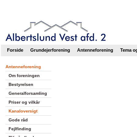
Intranet |
Foreningsweb.dk
Forside
Grundejerforening
Antenneforening
Tema og
Antenneforening
Om foreningen
Bestyrelsen
Generalforsamling
Priser og vilkår
Kanaloversigt
Gode råd
Fejlfinding