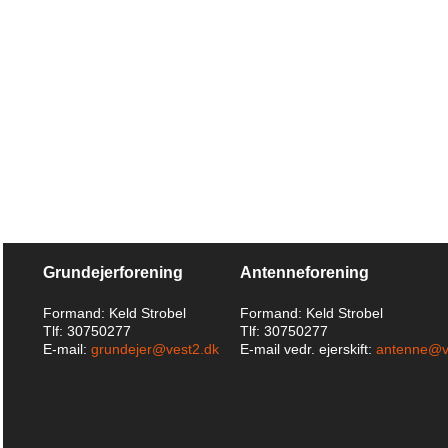
Grundejerforening
Antenneforening
Formand: Keld Strobel
Formand: Keld Strobel
Tlf: 30750277
Tlf: 30750277
E-mail:
grundejer@vest2.dk
E-mail vedr. ejerskift:
antenne@v