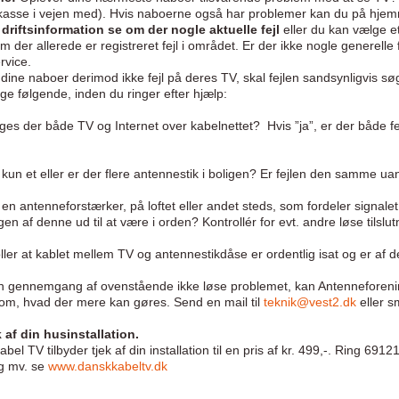
rkasse i vejen med). Hvis naboerne også har problemer kan du på hj
driftsinformation se om der nogle aktuelle fejl
eller du kan vælge e
om der allerede er registreret fejl i området. Er der ikke nogle generell
rvice.
dine naboer derimod ikke fejl på deres TV, skal fejlen sandsynligvis søge
e følgende, inden du ringer efter hjælp:
es der både TV og Internet over kabelnettet? Hvis ”ja”, er der både fejl
 kun et eller er der flere antennestik i boligen? Er fejlen den samme ua
 en antenneforstærker, på loftet eller andet steds, som fordeler signalet t
gen af denne ud til at være i orden? Kontrollér for evt. andre løse tilslut
ller at kablet mellem TV og antennestikdåse er ordentlig isat og er af
n gennemgang af ovenstående ikke løse problemet, kan Antenneforening
om, hvad der mere kan gøres. Send en mail til
teknik@vest2.dk
eller sm
k af din husinstallation.
bel TV tilbyder tjek af din installation til en pris af kr. 499,-. Ring 691
ng mv. se
www.danskkabeltv.dk