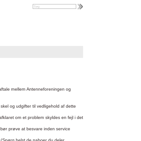
n aftale mellem Antenneforeningen og
kel og udgifter til vedligehold af dette
 afklaret om et problem skyldes en fejl i det
bør prøve at besvare inden service
(Spørg helst de naboer du deler