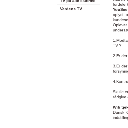
TV på alle skærme
fordele
Verdens TV
YouSee 
oplyst, 
kundese
Oplever 
undersøg
1.
Modtag
TV ?
2.
Er der
3.
Er der
forsynin
4.
Kontro
Skulle e
rådgive 
Wifi tje
Dansk Ka
indstilli