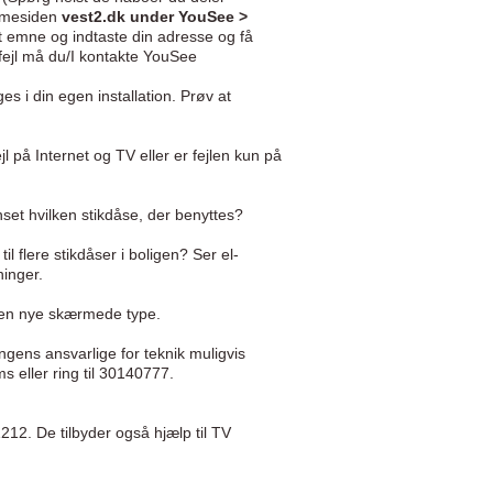
emmesiden
vest2.dk under YouSee >
t emne og indtaste din adresse og få
e fejl må du/I kontakte YouSee
s i din egen installation. Prøv at
 på Internet og TV eller er fejlen kun på
nset hvilken stikdåse, der benyttes?
il flere stikdåser i boligen? Ser el-
ninger.
 den nye skærmede type.
ens ansvarlige for teknik muligvis
s eller ring til 30140777.
21212. De tilbyder også hjælp til TV