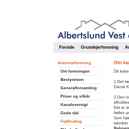
Intranet |
Foreningsweb.dk
Forside
Grundejerforening
A
Om kab
Antenneforening
Om foreningen
Dit kabe
Bestyrelsen
1.
Det fæ
Dansk K
Generalforsamling
Priser og vilkår
2.
Den in
afholdes
Kanaloversigt
Det er d
fælles a
Gode råd
Som hjæl
Fejlfinding
tekniker 
Naboer