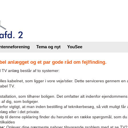
ntenneforening
Tema og nyt
YouSee
el anlægget og et par gode råd om fejlfinding.
l TV anlæg består af to systemer:
lles kabelnet, som ligger i vore veje/stier. Dette serviceres gennem e
abel TV.
stallation, som tilhører boligen. Det omfatter alt indenfor ejendommens s
 af dig, som boligejer.
erfor vigtigt, at man inden bestilling af teknikerbesøg, så vidt muligt får
nlæg eller i det private.
p til denne opklaring finder du herunder en række spørgsmål, som du 
tilkaldes
ne:
Oplever dine nærmeste naboer tilsvarende problem med at se TV? 