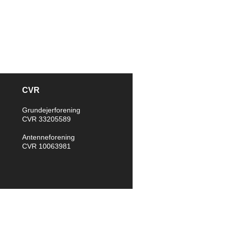
CVR
Grundejerforening
CVR 33205589
Antenneforening
CVR 10063981