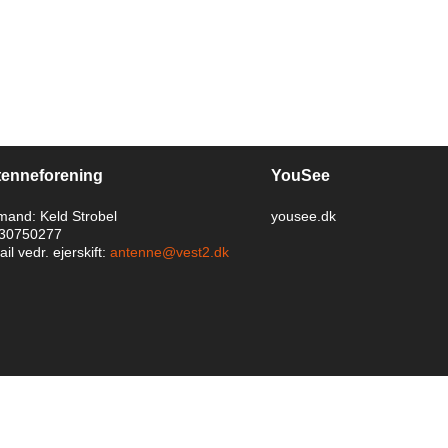
enneforening
YouSee
mand: Keld Strobel
yousee.dk
: 30750277
il vedr. ejerskift:
antenne@vest2.dk