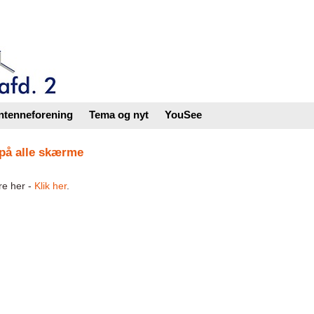
ntenneforening
Tema og nyt
YouSee
på alle skærme
e her -
Klik her
.