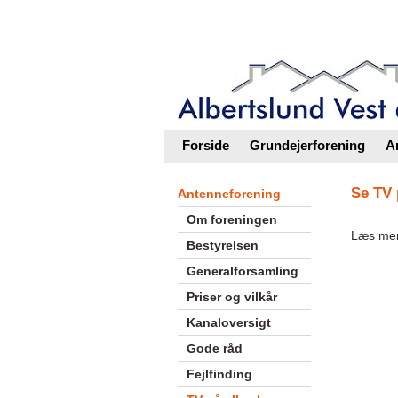
Intranet |
Foreningsweb.dk
Forside
Grundejerforening
A
Se TV 
Antenneforening
Om foreningen
Læs mer
Bestyrelsen
Generalforsamling
Priser og vilkår
Kanaloversigt
Gode råd
Fejlfinding