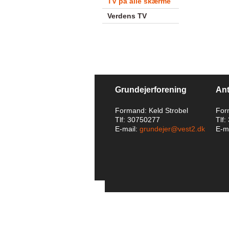
TV på alle skærme
Verdens TV
Grundejerforening
Ant
Formand: Keld Strobel
For
Tlf: 30750277
Tlf
E-mail:
grundejer@vest2.dk
E-ma