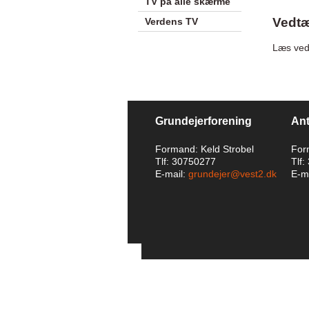
TV på alle skærme
Vedtæ
Verdens TV
Læs ved
Grundejerforening
Ant
Formand: Keld Strobel
For
Tlf: 30750277
Tlf
E-mail:
grundejer@vest2.dk
E-ma