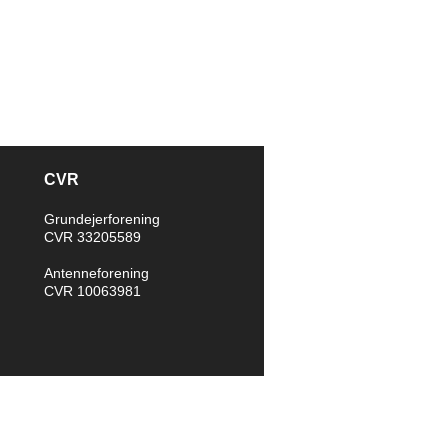
CVR
Grundejerforening
CVR 33205589
Antenneforening
CVR 10063981