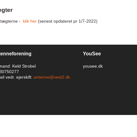
gter
tægterne -
klik her
(senest opdateret pr 1/7-2022)
enneforening
YouSee
mand: Keld Strobel
yousee.dk
: 30750277
il vedr. ejerskift:
antenne@vest2.dk