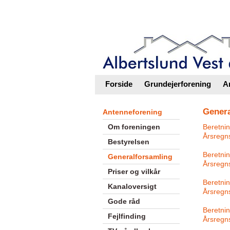
Intranet |
Foreningsweb.dk
Forside
Grundejerforening
A
Genera
Antenneforening
Om foreningen
Beretnin
Årsregn
Bestyrelsen
Beretnin
Generalforsamling
Årsregn
Priser og vilkår
Beretnin
Kanaloversigt
Årsregn
Gode råd
Beretnin
Fejlfinding
Årsregn