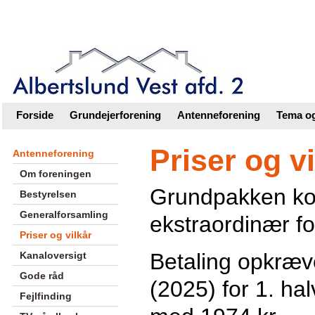
Intranet |
Foreningsweb.dk
Forside
Grundejerforening
Antenneforening
Tema og
Priser og vi
Antenneforening
Om foreningen
Grundpakken koste
Bestyrelsen
Generalforsamling
ekstraordinær fo
Priser og vilkår
Betaling opkræv
Kanaloversigt
Gode råd
(2025) for 1. hal
Fejlfinding