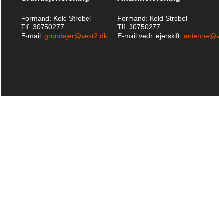
Formand: Keld Strobel
Formand: Keld Strobel
Tlf: 30750277
Tlf: 30750277
E-mail:
grundejer@vest2.dk
E-mail vedr. ejerskift:
antenne@v