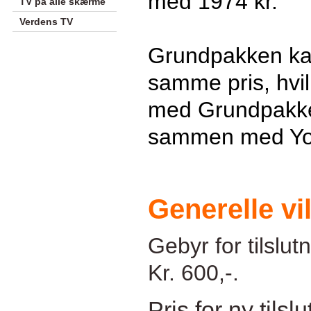
med 1974 kr.
TV på alle skærme
Verdens TV
Grundpakken kan
samme pris, hvil
med Grundpakke
sammen med Yo
Generelle vi
Gebyr for tilslutn
Kr. 600,-.
Pris for ny tils